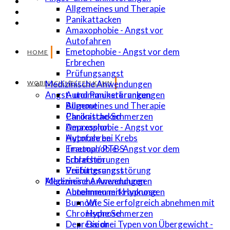
Allgemeines und Therapie
Panikattacken
Amaxophobie - Angst vor
Autofahren
Emetophobie - Angst vor dem
HOME
Erbrechen
Prüfungsangst
Medizinische Anwendungen
WOBEI ICH HELFEN KANN
Autoimmunerkrankungen
Angst- und Panikstörungen
Burnout
Allgemeines und Therapie
Chronische Schmerzen
Panikattacken
Depression
Amaxophobie - Angst vor
Hypnose bei Krebs
Autofahren
Trauma / PTBS
Emetophobie - Angst vor dem
Schlafstörungen
Erbrechen
Verbitterungsstörung
Prüfungsangst
Allgemeine Anwendungen
Medizinische Anwendungen
Abnehmen mit Hypnose
Autoimmunerkrankungen
Wie Sie erfolgreich abnehmen mit
Burnout
Hypnose
Chronische Schmerzen
Die drei Typen von Übergewicht -
Depression