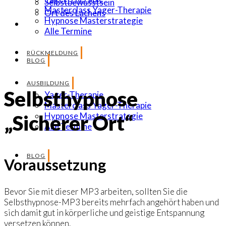
Selbstbewusstsein
Masterclass Yager-Therapie
Ort des Lachens
Hypnose Masterstrategie
Alle Termine
RÜCKMELDUNG
BLOG
AUSBILDUNG
Selbsthypnose
Yager-Therapie
Masterclass Yager-Therapie
Hypnose Masterstrategie
„Sicherer Ort“
Alle Termine
BLOG
Voraussetzung
Bevor Sie mit dieser MP3 arbeiten, sollten Sie die
Selbsthypnose-MP3 bereits mehrfach angehört haben und
sich damit gut in körperliche und geistige Entspannung
versetzen können.