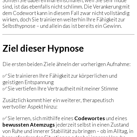
Sollten Sie dabei einmal einschlafen, weil Sie sehr müde
sind, ist das ebenfalls nicht schlimm. Die Verankerung mit
dem Codewort kann in diesem Fall zwar nicht vollständig
wirken, doch Sie trainieren weiterhin Ihre Fähigkeit zur
Selbsthypnose – und allein das ist bereits ein Gewinn.
Ziel dieser Hypnose
Die ersten beiden Ziele ähneln der vorherigen Aufnahme:
✅ Sie trainieren Ihre Fähigkeit zur körperlichen und
geistigen Entspannung
✅ Sie vertiefen Ihre Vertrautheit mit meiner Stimme
Zusätzlich kommt hier ein weiterer, therapeutisch
wertvoller Aspekt hinzu:
✅ Sie lernen, sich mithilfe eines
Codewortes
und eines
bewussten Atemzugs
jederzeit selbst in einen Zustand
von Ruhe und innerer Stabilität zu bringen – ob im Alltag, in