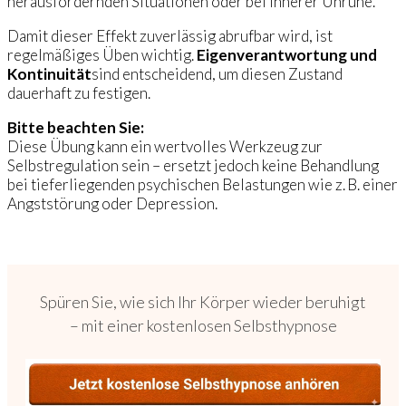
herausfordernden Situationen oder bei innerer Unruhe.
Damit dieser Effekt zuverlässig abrufbar wird, ist
regelmäßiges Üben wichtig.
Eigenverantwortung und
Kontinuität
sind entscheidend, um diesen Zustand
dauerhaft zu festigen.
Bitte beachten Sie:
Diese Übung kann ein wertvolles Werkzeug zur
Selbstregulation sein – ersetzt jedoch keine Behandlung
bei tieferliegenden psychischen Belastungen wie z. B. einer
Angststörung oder Depression.
Spüren Sie, wie sich Ihr Körper wieder beruhigt
– mit einer kostenlosen Selbsthypnose