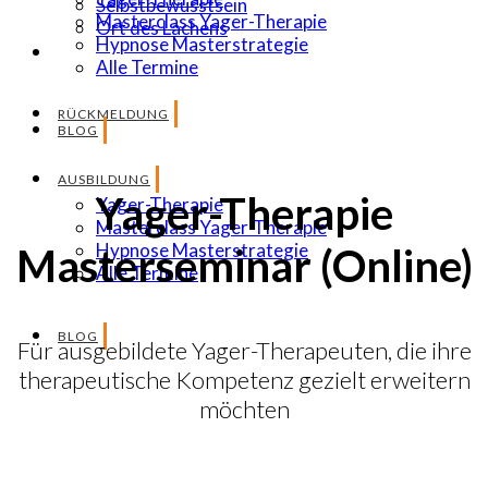
Selbstbewusstsein
Masterclass Yager-Therapie
Ort des Lachens
Hypnose Masterstrategie
Alle Termine
RÜCKMELDUNG
BLOG
AUSBILDUNG
Yager-Therapie
Yager-Therapie
Masterclass Yager-Therapie
Hypnose Masterstrategie
Masterseminar (Online)
Alle Termine
BLOG
Für ausgebildete Yager-Therapeuten, die ihre
therapeutische Kompetenz gezielt erweitern
möchten