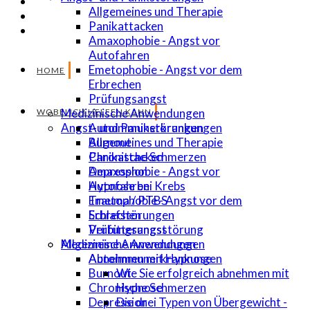
Allgemeines und Therapie
Panikattacken
Amaxophobie - Angst vor
Autofahren
Emetophobie - Angst vor dem
HOME
Erbrechen
Prüfungsangst
Medizinische Anwendungen
WOBEI ICH HELFEN KANN
Autoimmunerkrankungen
Angst- und Panikstörungen
Burnout
Allgemeines und Therapie
Chronische Schmerzen
Panikattacken
Depression
Amaxophobie - Angst vor
Hypnose bei Krebs
Autofahren
Trauma / PTBS
Emetophobie - Angst vor dem
Schlafstörungen
Erbrechen
Verbitterungsstörung
Prüfungsangst
Allgemeine Anwendungen
Medizinische Anwendungen
Abnehmen mit Hypnose
Autoimmunerkrankungen
Wie Sie erfolgreich abnehmen mit
Burnout
Hypnose
Chronische Schmerzen
Die drei Typen von Übergewicht -
Depression